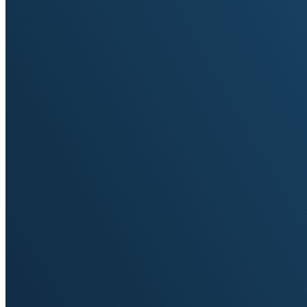
Forschung Burgenland GmbH
A- 7000 Eisenstadt, Campus 1
Tel.: +43 5 7705-5462 oder DW-5464
Email:
waermewende@hochschule-
burgenland.at
Info
Medien
Downloads
Newsletter